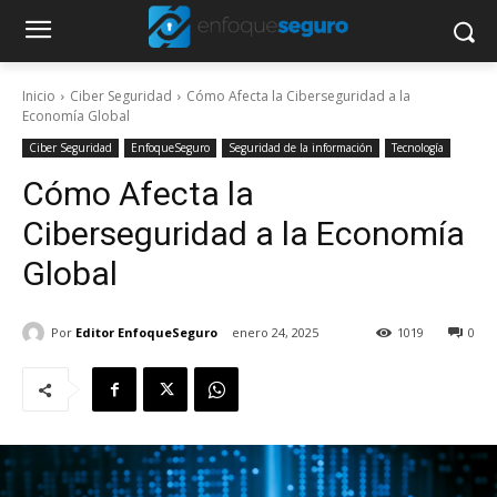
Inicio
Ciber Seguridad
Cómo Afecta la Ciberseguridad a la
Economía Global
Ciber Seguridad
EnfoqueSeguro
Seguridad de la información
Tecnología
Cómo Afecta la
Ciberseguridad a la Economía
Global
Por
Editor EnfoqueSeguro
enero 24, 2025
1019
0