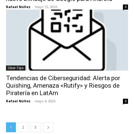
Rafael Núñez
-
mayo 12, 2026
0
Ciber-Tips
Tendencias de Ciberseguridad: Alerta por
Quishing, Amenaza «Rutify» y Riesgos de
Piratería en LatAm
Rafael Núñez
-
mayo 4, 2026
0
1
2
3