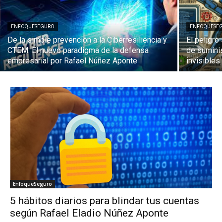
ENFOQUESEGURO
ENFOQUESE
De la simple prevención a la Ciberresiliencia y
El peligro
CTEM: El nuevo paradigma de la defensa
de sumini
empresarial por Rafael Núñez Aponte
invisible
EnfoqueSeguro
5 hábitos diarios para blindar tus cuentas
según Rafael Eladio Núñez Aponte