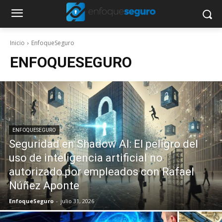
Inicio
EnfoqueSeguro
ENFOQUESEGURO
ENFOQUESEGURO
Seguridad en Shadow AI: El peligro del
uso de inteligencia artificial no
autorizado por empleados con Rafael
Núñez Aponte
EnfoqueSeguro
-
julio 31, 2026