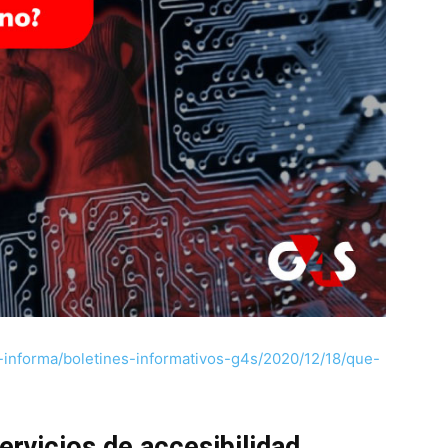
informa/boletines-informativos-g4s/2020/12/18/que-
ervicios de accesibilidad