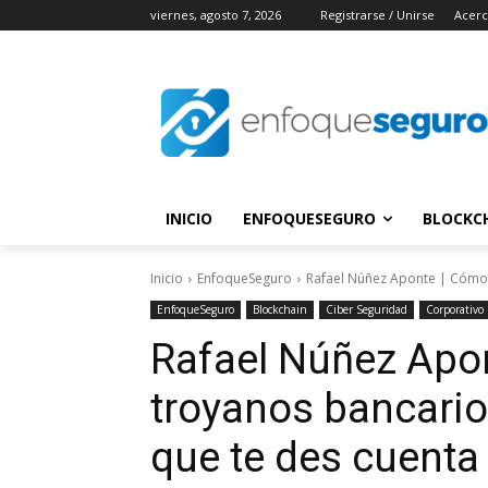
viernes, agosto 7, 2026
Registrarse / Unirse
Acerc
INICIO
ENFOQUESEGURO
BLOCKC
Inicio
EnfoqueSeguro
Rafael Núñez Aponte | Cómo l
EnfoqueSeguro
Blockchain
Ciber Seguridad
Corporativo
Rafael Núñez Apon
troyanos bancario
que te des cuenta