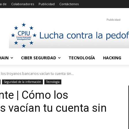
a de
Colaboradores
Publicidad
Contáctenos
Publicidad
HAIN
CIBER SEGURIDAD
TECNOLOGÍA
HACKING
os troyanos bancarios vacían tu cuenta sin...
Seguridad de la información
Tecnología
te | Cómo los
s vacían tu cuenta sin