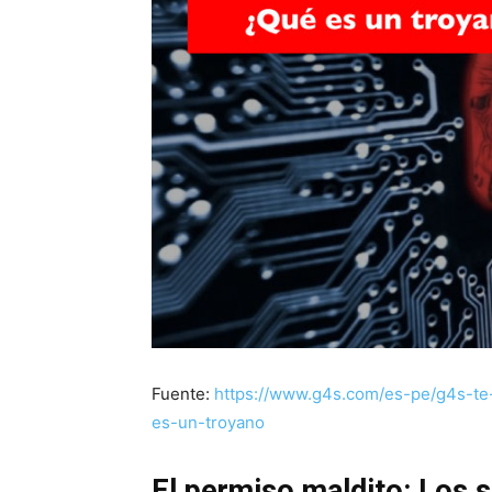
Fuente:
https://www.g4s.com/es-pe/g4s-te-
es-un-troyano
El permiso maldito: Los s