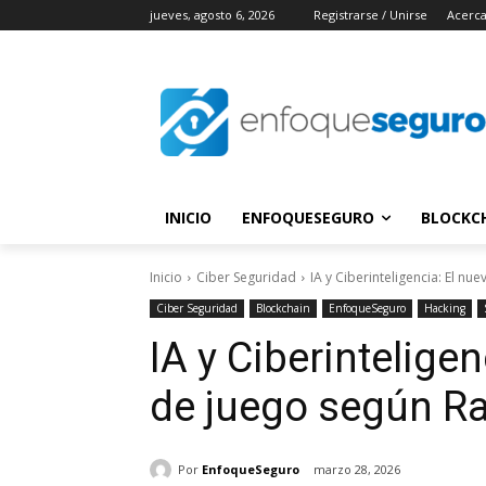
jueves, agosto 6, 2026
Registrarse / Unirse
Acerca
INICIO
ENFOQUESEGURO
BLOCKC
Inicio
Ciber Seguridad
IA y Ciberinteligencia: El n
Ciber Seguridad
Blockchain
EnfoqueSeguro
Hacking
IA y Ciberinteligen
de juego según R
Por
EnfoqueSeguro
marzo 28, 2026