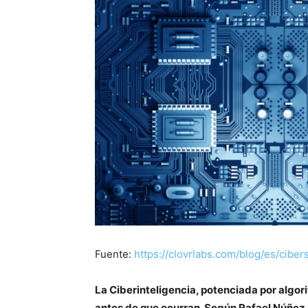
Fuente:
https://clovrlabs.com/blog/es/ciber
La Ciberinteligencia, potenciada por algo
antes de que ocurran. Según Rafael Núñez A