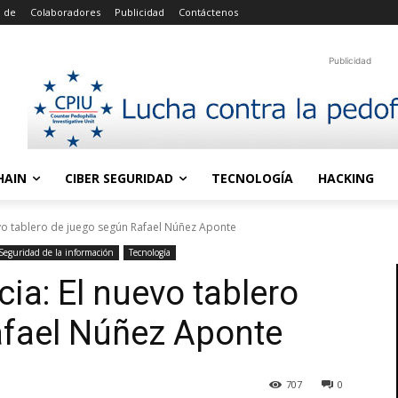
 de
Colaboradores
Publicidad
Contáctenos
Publicidad
HAIN
CIBER SEGURIDAD
TECNOLOGÍA
HACKING
uevo tablero de juego según Rafael Núñez Aponte
Seguridad de la información
Tecnología
cia: El nuevo tablero
afael Núñez Aponte
707
0