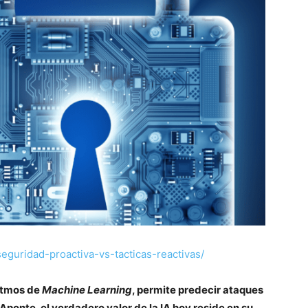
seguridad-proactiva-vs-tacticas-reactivas/
ritmos de
Machine Learning
, permite predecir ataques
ponte, el verdadero valor de la IA hoy reside en su