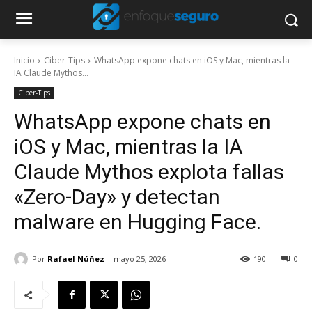
Inicio
Ciber-Tips
WhatsApp expone chats en iOS y Mac, mientras la
IA Claude Mythos...
Ciber-Tips
WhatsApp expone chats en
iOS y Mac, mientras la IA
Claude Mythos explota fallas
«Zero-Day» y detectan
malware en Hugging Face.
Por
Rafael Núñez
mayo 25, 2026
190
0