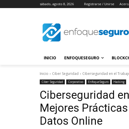
sábado, agosto 8, 2026
Registrarse / Unirse
Acerc
INICIO
ENFOQUESEGURO
BLOCKC
Inicio
Ciber Seguridad
Ciberseguridad en el Trabaj
Ciber Seguridad
Corporativo
EnfoqueSeguro
Hacking
Ciberseguridad en
Mejores Prácticas
Datos Online