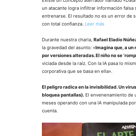
Existe un concepto aterrador llamado «Dat
un atacante logra infiltrar información falsa 
entrenarse. El resultado no es un error de
con total confianza.
Leer más
Durante nuestra charla,
Rafael Eladio Núñe
la gravedad del asunto: «
Imagina que, a un n
por versiones alteradas. El niño no se ‘romp
viciada desde la raíz. Con la IA pasa lo mis
corporativa que se basa en ella».
El peligro radica en la invisibilidad. Un vir
bloquea pantallas).
El envenenamiento de u
meses operando con una IA manipulada por 
cuenta.