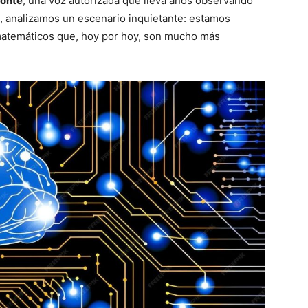
ponte
, una voz autorizada que lleva años observando
él, analizamos un escenario inquietante: estamos
 matemáticos que, hoy por hoy, son mucho más