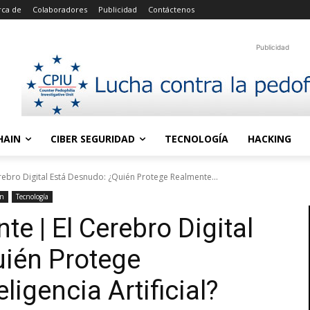
rca de
Colaboradores
Publicidad
Contáctenos
Publicidad
HAIN
CIBER SEGURIDAD
TECNOLOGÍA
HACKING
rebro Digital Está Desnudo: ¿Quién Protege Realmente...
ón
Tecnología
e | El Cerebro Digital
uién Protege
ligencia Artificial?