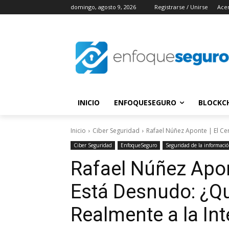
domingo, agosto 9, 2026
Registrarse / Unirse
Ace
INICIO
ENFOQUESEGURO
BLOCKC
Inicio
Ciber Seguridad
Rafael Núñez Aponte | El Ce
Ciber Seguridad
EnfoqueSeguro
Seguridad de la informaci
Rafael Núñez Apont
Está Desnudo: ¿Q
Realmente a la Inte