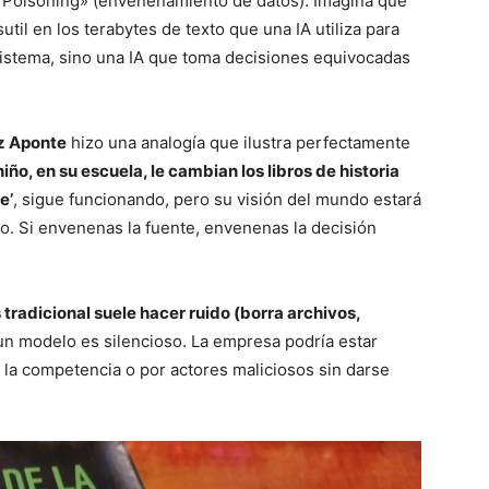
a Poisoning» (envenenamiento de datos). Imagina que
sutil en los terabytes de texto que una IA utiliza para
 sistema, sino una IA que toma decisiones equivocadas
z Aponte
hizo una analogía que ilustra perfectamente
iño, en su escuela, le cambian los libros de historia
e’
, sigue funcionando, pero su visión del mundo estará
mo. Si envenenas la fuente, envenenas la decisión
us tradicional suele hacer ruido (borra archivos,
n modelo es silencioso. La empresa podría estar
la competencia o por actores maliciosos sin darse