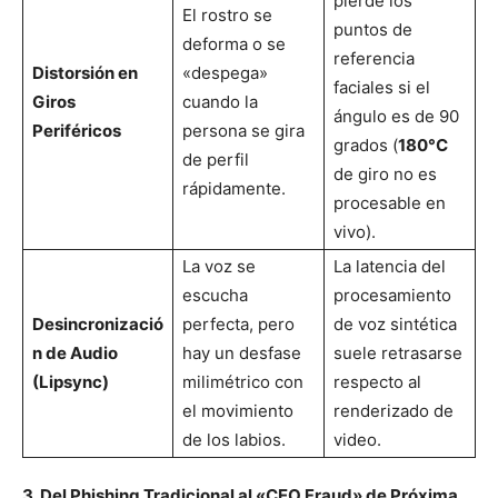
pierde los
El rostro se
puntos de
deforma o se
referencia
Distorsión en
«despega»
faciales si el
Giros
cuando la
ángulo es de 90
Periféricos
persona se gira
grados (
180°C
de perfil
de giro no es
rápidamente.
procesable en
vivo).
La voz se
La latencia del
escucha
procesamiento
Desincronizació
perfecta, pero
de voz sintética
n de Audio
hay un desfase
suele retrasarse
(Lipsync)
milimétrico con
respecto al
el movimiento
renderizado de
de los labios.
video.
3. Del Phishing Tradicional al «CEO Fraud» de Próxima