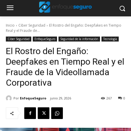
Inicio
Ciber Seguridad
El Rostro del Engaño: Deepfakes en Tiempo
Real y el Fraude de...
Ciber Seguridad
EnfoqueSeguro
Seguridad de la información
Tecnología
El Rostro del Engaño:
Deepfakes en Tiempo Real y el
Fraude de la Videollamada
Corporativa
Por
EnfoqueSeguro
junio 29, 2026
267
0