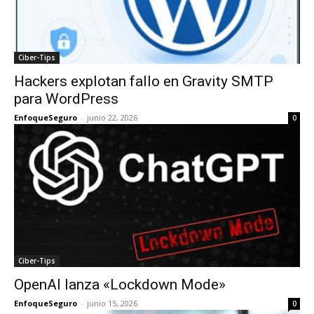
Ciber-Tips
Hackers explotan fallo en Gravity SMTP
para WordPress
EnfoqueSeguro
-
junio 22, 2026
0
Ciber-Tips
OpenAI lanza «Lockdown Mode»
EnfoqueSeguro
-
junio 15, 2026
0