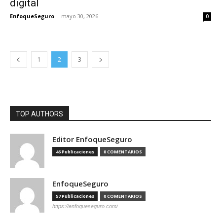
digital
EnfoqueSeguro
-
mayo 30, 2026
0
1
2
3
TOP AUTHORS
Editor EnfoqueSeguro
46 Publicaciones
0 COMENTARIOS
EnfoqueSeguro
57 Publicaciones
0 COMENTARIOS
https://enfoqueseguro.com/