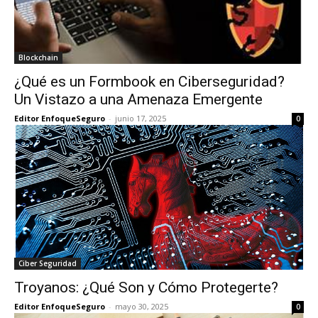
Blockchain
¿Qué es un Formbook en Ciberseguridad?
Un Vistazo a una Amenaza Emergente
Editor EnfoqueSeguro
-
junio 17, 2025
0
Ciber Seguridad
Troyanos: ¿Qué Son y Cómo Protegerte?
Editor EnfoqueSeguro
-
mayo 30, 2025
0